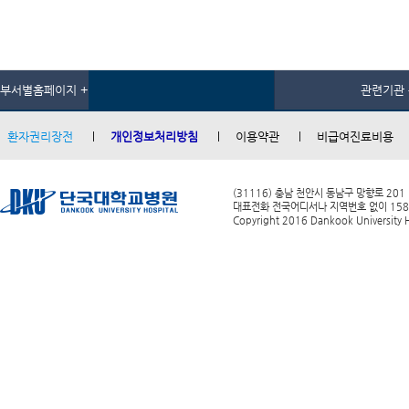
부서별홈페이지 +
관련기관 
환자권리장전
개인정보처리방침
이용약관
비급여진료비용
(31116) 충남 천안시 동남구 망향로 201
대표전화 전국어디서나 지역번호 없이 1588-0
Copyright 2016 Dankook University Ho