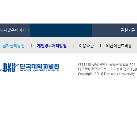
부서별홈페이지 +
관련기관 
환자권리장전
개인정보처리방침
이용약관
비급여진료비용
(31116) 충남 천안시 동남구 망향로 201
대표전화 전국어디서나 지역번호 없이 1588-0
Copyright 2016 Dankook University Ho