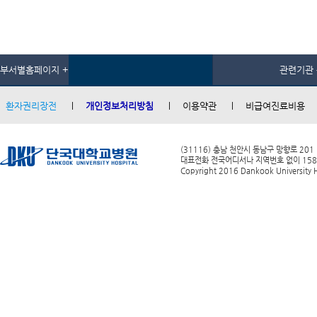
부서별홈페이지 +
관련기관 
환자권리장전
개인정보처리방침
이용약관
비급여진료비용
(31116) 충남 천안시 동남구 망향로 201
대표전화 전국어디서나 지역번호 없이 1588-0
Copyright 2016 Dankook University Ho