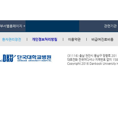
부서별홈페이지 +
관련기관 
환자권리장전
개인정보처리방침
이용약관
비급여진료비용
(31116) 충남 천안시 동남구 망향로 201
대표전화 전국어디서나 지역번호 없이 1588-0
Copyright 2016 Dankook University Ho