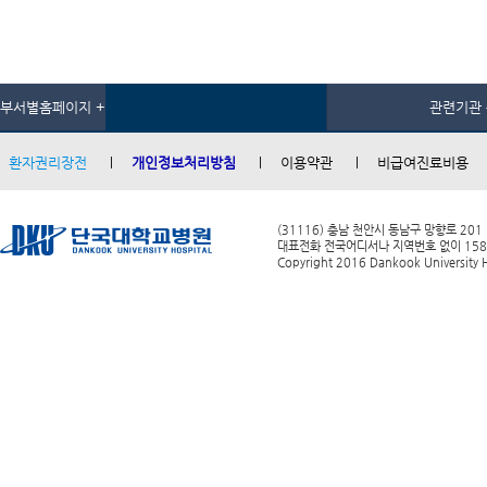
부서별홈페이지 +
관련기관 
환자권리장전
개인정보처리방침
이용약관
비급여진료비용
(31116) 충남 천안시 동남구 망향로 201
대표전화 전국어디서나 지역번호 없이 1588-0
Copyright 2016 Dankook University Ho