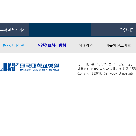
부서별홈페이지 +
관련기관 
환자권리장전
개인정보처리방침
이용약관
비급여진료비용
(31116) 충남 천안시 동남구 망향로 201
대표전화 전국어디서나 지역번호 없이 1588-0
Copyright 2016 Dankook University Ho