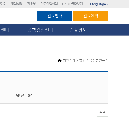
진센터
장례식장
간호부
진료협력센터
DKUH둘러보기
Language
▼
진료안내
진료예약
암센터
종합검진센터
건강정보
병원소개 > 병원소식 > 병원뉴스
댓 글 |
0건
목록