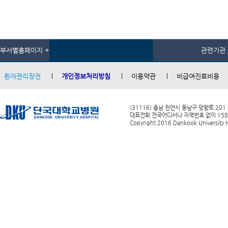
부서별홈페이지 +
관련기관 
환자권리장전
개인정보처리방침
이용약관
비급여진료비용
(31116) 충남 천안시 동남구 망향로 201
대표전화 전국어디서나 지역번호 없이 1588-0
Copyright 2016 Dankook University Ho