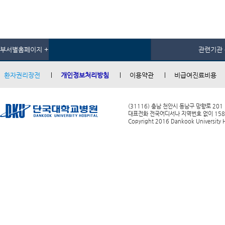
부서별홈페이지 +
관련기관 
환자권리장전
개인정보처리방침
이용약관
비급여진료비용
(31116) 충남 천안시 동남구 망향로 201
대표전화 전국어디서나 지역번호 없이 1588-0
Copyright 2016 Dankook University Ho