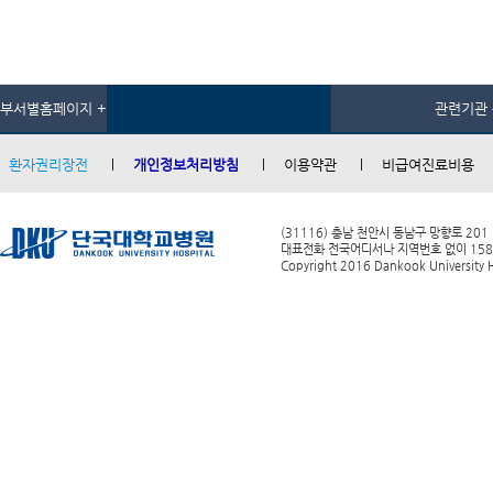
부서별홈페이지 +
관련기관 
환자권리장전
개인정보처리방침
이용약관
비급여진료비용
(31116) 충남 천안시 동남구 망향로 201
대표전화 전국어디서나 지역번호 없이 1588-0
Copyright 2016 Dankook University Ho