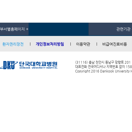
부서별홈페이지 +
관련기관 
환자권리장전
개인정보처리방침
이용약관
비급여진료비용
(31116) 충남 천안시 동남구 망향로 201
대표전화 전국어디서나 지역번호 없이 1588-0
Copyright 2016 Dankook University Ho