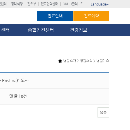
진센터
장례식장
간호부
진료협력센터
DKUH둘러보기
Language
▼
진료안내
진료예약
암센터
종합검진센터
건강정보
병원소개 > 병원소식 > 병원뉴스
istina)' 도…
댓 글 |
0건
목록