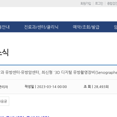
회원가입
로그인
종합검
용안내
진료과/센터/클리닉
예약/조회/발급
소식
 유방센터·유방암센터, 최신형 '3D 디지털 유방촬영장비(Senographe Pr
작성일 |
2023-03-14 00:00
조 회 |
28,493회
관리자
다음글