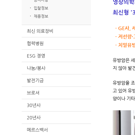
영상의학
입찰정보
최신형 '3
채용정보
- GE사, 
최신 의료장비
- 저선량·
협력병원
- 치밀유방
ESG 경영
유방암은 세
나눔/봉사
지 않아 발
발전기금
유방암을 조
고 있어 유
브로셔
양이나 기타
30년사
20년사
메르스백서