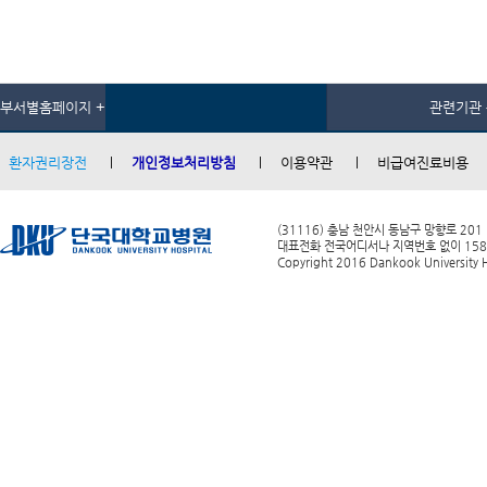
부서별홈페이지 +
관련기관 
환자권리장전
개인정보처리방침
이용약관
비급여진료비용
(31116) 충남 천안시 동남구 망향로 201
대표전화 전국어디서나 지역번호 없이 1588-0
Copyright 2016 Dankook University Ho