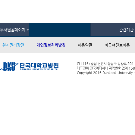
부서별홈페이지 +
관련기관 
환자권리장전
개인정보처리방침
이용약관
비급여진료비용
(31116) 충남 천안시 동남구 망향로 201
대표전화 전국어디서나 지역번호 없이 1588-0
Copyright 2016 Dankook University Ho