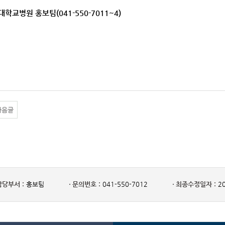
대학교병원 홍보팀(041-550-7011~4)
다음글
담당부서 :
홍보팀
문의번호 :
041-550-7012
최종수정일자 :
20