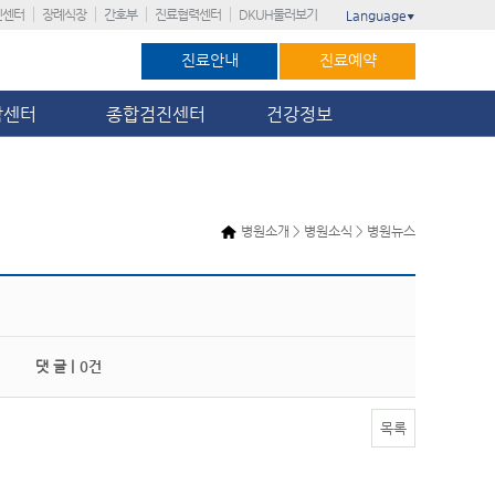
진센터
장례식장
간호부
진료협력센터
DKUH둘러보기
Language
▼
진료안내
진료예약
암센터
종합검진센터
건강정보
병원소개 > 병원소식 > 병원뉴스
댓 글 |
0건
목록