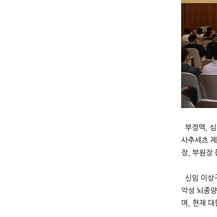
부정맥, 심
사추세츠 제
장, 부원장
신임 이상구
악성 뇌종양
며, 현재 