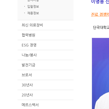
이명용 
입찰정보
채용정보
진료 경쟁력
최신 의료장비
단국대학교병
협력병원
ESG 경영
나눔/봉사
발전기금
브로셔
30년사
20년사
메르스백서