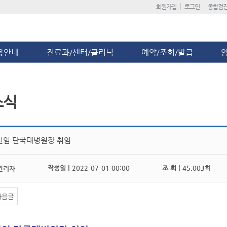
회원가입
로그인
종합검
용안내
진료과/센터/클리닉
예약/조회/발급
소식
신임 단국대병원장 취임
작성일 |
2022-07-01 00:00
조 회 |
45,003회
관리자
다음글