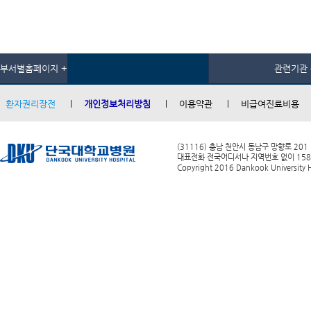
부서별홈페이지 +
관련기관 
환자권리장전
개인정보처리방침
이용약관
비급여진료비용
(31116) 충남 천안시 동남구 망향로 201
대표전화 전국어디서나 지역번호 없이 1588-0
Copyright 2016 Dankook University Ho