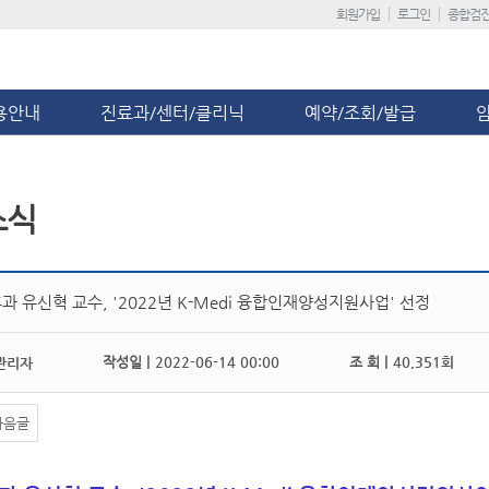
회원가입
로그인
종합검
용안내
진료과/센터/클리닉
예약/조회/발급
소식
 유신혁 교수, '2022년 K-Medi 융합인재양성지원사업' 선정
작성일 |
2022-06-14 00:00
조 회 |
40,351회
관리자
다음글