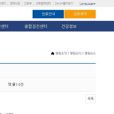
진센터
장례식장
간호부
진료협력센터
DKUH둘러보기
Language
▼
진료안내
진료예약
암센터
종합검진센터
건강정보
병원소개 > 병원소식 > 병원뉴스
댓 글 |
0건
목록