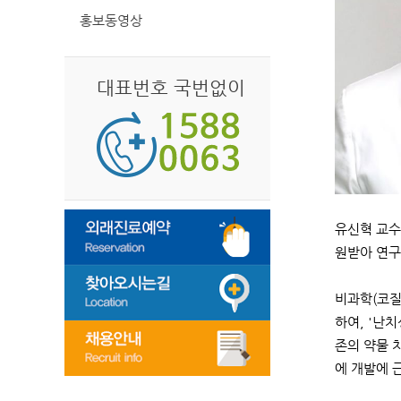
홍보동영상
대표번호 국번없이
유신혁 교수
원받아 연구
비과학(코질
하여, '난
존의 약물 
에 개발에 