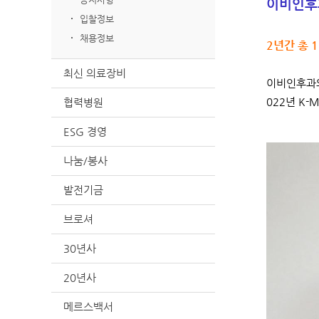
이비인후과
입찰정보
채용정보
2년간 총 
최신 의료장비
이비인후과와 
022년 K
협력병원
ESG 경영
나눔/봉사
발전기금
브로셔
30년사
20년사
메르스백서