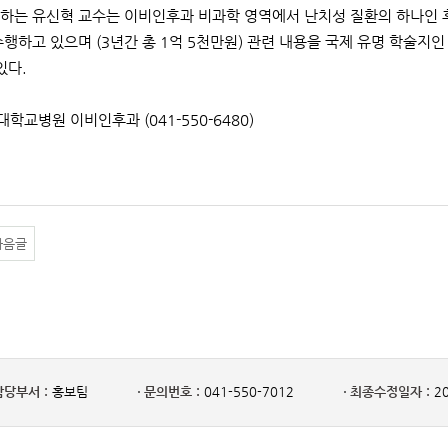
하는 유신혁 교수는 이비인후과 비과학 영역에서 난치성 질환의 하나인 
하고 있으며 (3년간 총 1억 5천만원) 관련 내용을 국제 유명 학술지인 Journal o
있다.
대학교병원 이비인후과 (041-550-6480)
다음글
담당부서 :
홍보팀
문의번호 :
041-550-7012
최종수정일자 :
20