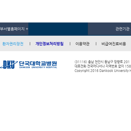
부서별홈페이지 +
관련기관 
환자권리장전
개인정보처리방침
이용약관
비급여진료비용
(31116) 충남 천안시 동남구 망향로 201
대표전화 전국어디서나 지역번호 없이 1588-0
Copyright 2016 Dankook University Ho