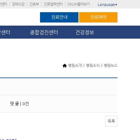
진센터
장례식장
간호부
진료협력센터
DKUH둘러보기
Language
▼
진료안내
진료예약
암센터
종합검진센터
건강정보
병원소개 > 병원소식 > 병원뉴스
댓 글 |
0건
목록