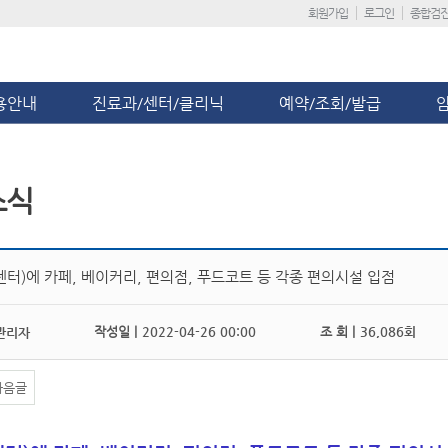
회원가입
로그인
종합검
용안내
진료과/센터/클리닉
예약/조회/발급
소식
센터)에 카페, 베이커리, 편의점, 푸드코트 등 각종 편의시설 입점
작성일 |
2022-04-26 00:00
조 회 |
36,086회
관리자
다음글