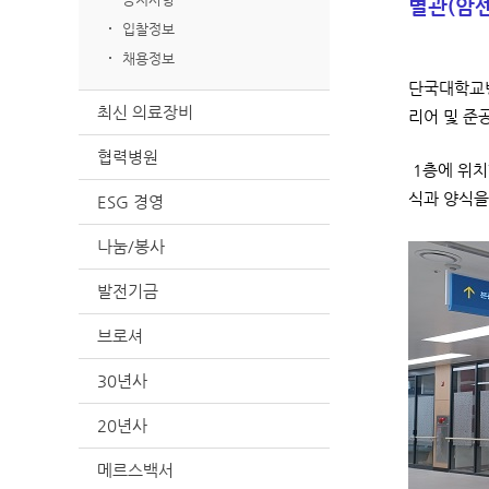
별관(암센
입찰정보
채용정보
단국대학교병
최신 의료장비
리어 및 준
협력병원
1층에 위치
식과 양식을
ESG 경영
나눔/봉사
발전기금
브로셔
30년사
20년사
메르스백서