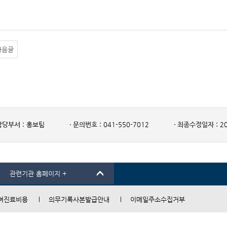
다음글
담당부서 :
홍보팀
문의번호 :
041-550-7012
최종수정일자 :
20
관련기관 홈페이지 +
여진료비용
의무기록사본발급안내
이메일주소수집거부