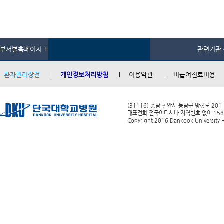
부서별홈페이지 +
관련기관 
환자권리장전
개인정보처리방침
이용약관
비급여진료비용
(31116) 충남 천안시 동남구 망향로 201
대표전화 전국어디서나 지역번호 없이 1588-0
Copyright 2016 Dankook University Ho