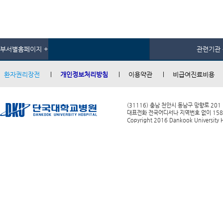
부서별홈페이지 +
관련기관 
환자권리장전
개인정보처리방침
이용약관
비급여진료비용
(31116) 충남 천안시 동남구 망향로 201
대표전화 전국어디서나 지역번호 없이 1588-0
Copyright 2016 Dankook University Ho