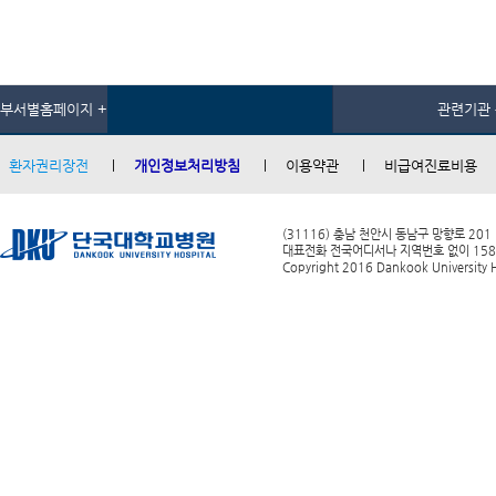
부서별홈페이지 +
관련기관 
환자권리장전
개인정보처리방침
이용약관
비급여진료비용
(31116) 충남 천안시 동남구 망향로 201
대표전화 전국어디서나 지역번호 없이 1588-0
Copyright 2016 Dankook University Ho