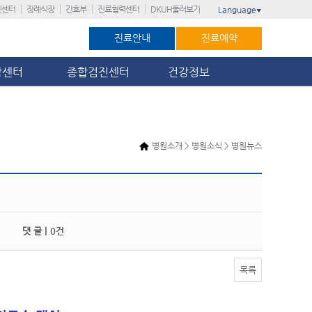
진센터
장례식장
간호부
진료협력센터
DKUH둘러보기
Language
▼
진료안내
진료예약
암센터
종합검진센터
건강정보
병원소개 > 병원소식 > 병원뉴스
댓 글 |
0건
목록