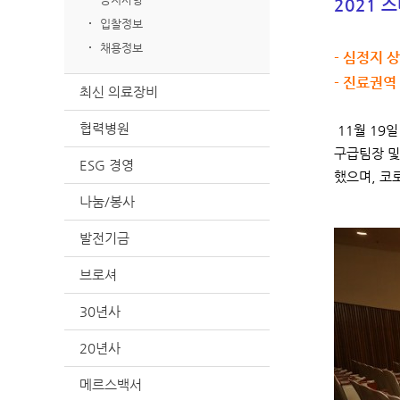
2021 
입찰정보
채용정보
- 심정지
- 진료권역
최신 의료장비
협력병원
11월 19
구급팀장 및
ESG 경영
했으며, 코
나눔/봉사
발전기금
브로셔
30년사
20년사
메르스백서