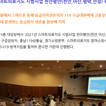
스마트의료지도 시범사업 천안평안(천안,아산,평택,안성) 
 상황에서 스마트폰 통해 응급의학전문의가 119 구급대원에게 고품질
 내 발생하는 응급환자 생존률 향상에 기여
일 5층 대강당에서 ‘2021년 스마트의료지도 시범사업 천아평안(천안,아
 구급담당자, 충남119상황실, 경기소방본부, 스마트의료지도 참여소방
로나19 방역지침을 철저히 준수한 가운데 진행됐다.