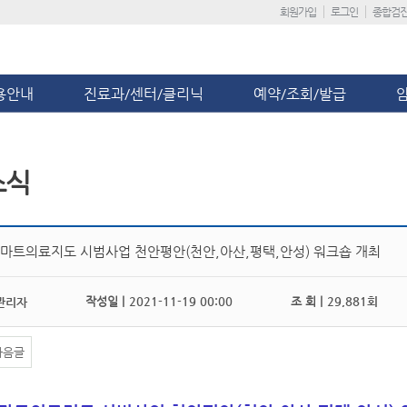
회원가입
로그인
종합검
용안내
진료과/센터/클리닉
예약/조회/발급
소식
 스마트의료지도 시범사업 천안평안(천안,아산,평택,안성) 워크숍 개최
작성일 |
2021-11-19 00:00
조 회 |
29,881회
관리자
다음글