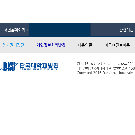
부서별홈페이지 +
관련기관 
환자권리장전
개인정보처리방침
이용약관
비급여진료비용
(31116) 충남 천안시 동남구 망향로 201
대표전화 전국어디서나 지역번호 없이 1588-0
Copyright 2016 Dankook University Ho