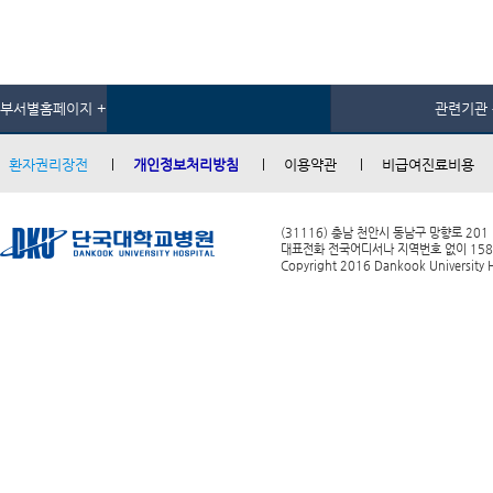
부서별홈페이지 +
관련기관 
환자권리장전
개인정보처리방침
이용약관
비급여진료비용
(31116) 충남 천안시 동남구 망향로 201
대표전화 전국어디서나 지역번호 없이 1588-0
Copyright 2016 Dankook University Ho