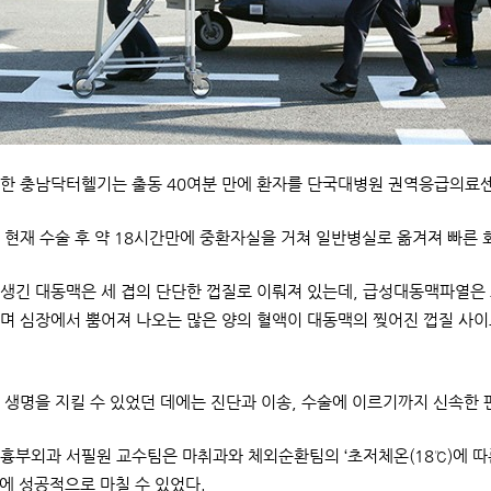
한 충남닥터헬기는 출동 40여분 만에 환자를 단국대병원 권역응급의료센
 현재 수술 후 약 18시간만에 중환자실을 거쳐 일반병실로 옮겨져 빠른 
생긴 대동맥은 세 겹의 단단한 껍질로 이뤄져 있는데, 급성대동맥파열은
며 심장에서 뿜어져 나오는 많은 양의 혈액이 대동맥의 찢어진 껍질 사이로
 생명을 지킬 수 있었던 데에는 진단과 이송, 수술에 이르기까지 신속한
흉부외과 서필원 교수팀은 마취과와 체외순환팀의 ‘초저체온(18℃)에 따
만에 성공적으로 마칠 수 있었다.