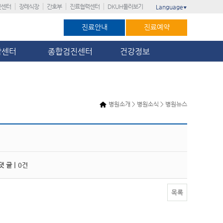
진센터
장례식장
간호부
진료협력센터
DKUH둘러보기
Language
▼
진료안내
진료예약
암센터
종합검진센터
건강정보
병원소개 > 병원소식 > 병원뉴스
 글 |
0건
목록