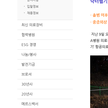
닥터헬기,
입찰정보
채용정보
- 출범 이
- 중증외상
최신 의료장비
지난 9일 
협력병원
A병원 의료
ESG 경영
기’ 항공의
나눔/봉사
발전기금
브로셔
30년사
20년사
메르스백서