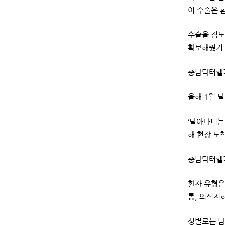
이 수술은 
수술을 집도
확보해줬기 
충남닥터헬기
올해 1월 날
‘날아다니는
해 현장 도
충남닥터헬기
환자 유형은
통, 의식저
성별로는 남성