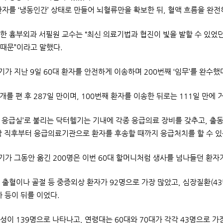
환자를 ‘냉동인간’ 상태로 만들어 뇌혈류만을 확보한 뒤, 혈액 흐름을 완
한 흉부외과 서필원 교수는 “최신 의료기법과 협진이 빛을 발할 수 있
때문”이라고 말했다.
가 지난 9일 60대 환자를 안전하게 이송하며 200번째 ‘임무’를 완수했
개를 편 후 287일 만이며, 100번째 환자를 이송한 뒤로는 111일 만에 
 응급실’로 불리는 닥터헬기는 기내에 각종 응급의료 장비를 갖추고, 출동
착 직후부터 응급의료기관으로 환자를 후송할 때까지 응급처치를 할 수 
가 그동안 옮긴 200명은 이번 60대 할머니처럼 생사를 넘나들던 환자
 출혈이나 골절 등 중증외상 환자가 92명으로 가장 많았고, 심장질환(43명
하 등이 뒤를 이었다.
이 139명으로 나타나고, 연령대는 60대와 70대가 각각 43명으로 가장 많