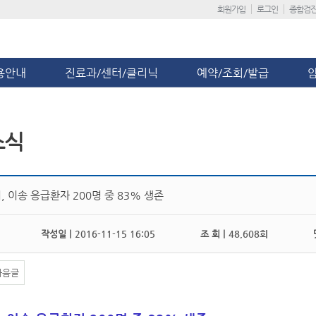
회원가입
로그인
종합검
용안내
진료과/센터/클리닉
예약/조회/발급
소식
 이송 응급환자 200명 중 83% 생존
작성일 |
2016-11-15 16:05
조 회 |
48,608회
댓
다음글