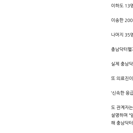
이하도 13
이송한 20
나머지 35
충남닥터헬기
실제 충남닥
또 의료진이
‘신속한 응
도 관계자는
설명하며 “
해 충남닥터