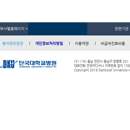
부서별홈페이지 +
관련기관 
환자권리장전
개인정보처리방침
이용약관
비급여진료비용
(31116) 충남 천안시 동남구 망향로 201
대표전화 전국어디서나 지역번호 없이 1588-0
Copyright 2016 Dankook University Ho