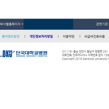
부서별홈페이지 +
관련기관 
환자권리장전
개인정보처리방침
이용약관
비급여진료비용
(31116) 충남 천안시 동남구 망향로 201
대표전화 전국어디서나 지역번호 없이 1588-0
Copyright 2016 Dankook University Ho