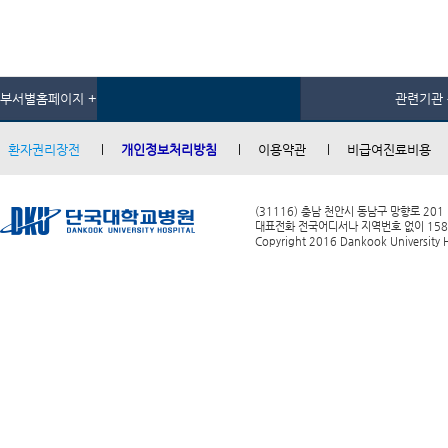
부서별홈페이지 +
관련기관 
환자권리장전
개인정보처리방침
이용약관
비급여진료비용
(31116) 충남 천안시 동남구 망향로 201
대표전화 전국어디서나 지역번호 없이 1588-0
Copyright 2016 Dankook University Ho