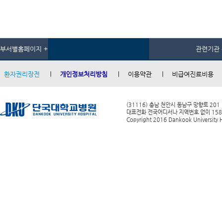
부서별홈페이지 +
관련기관 
환자권리장전
개인정보처리방침
이용약관
비급여진료비용
(31116) 충남 천안시 동남구 망향로 201
대표전화 전국어디서나 지역번호 없이 1588-0
Copyright 2016 Dankook University Ho