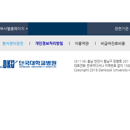
부서별홈페이지 +
관련기관 
환자권리장전
개인정보처리방침
이용약관
비급여진료비용
(31116) 충남 천안시 동남구 망향로 201
대표전화 전국어디서나 지역번호 없이 1588-0
Copyright 2016 Dankook University Ho