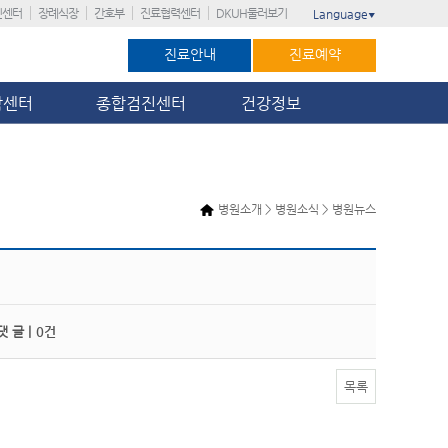
진센터
장례식장
간호부
진료협력센터
DKUH둘러보기
Language
▼
진료안내
진료예약
암센터
종합검진센터
건강정보
병원소개 > 병원소식 > 병원뉴스
 글 |
0건
목록