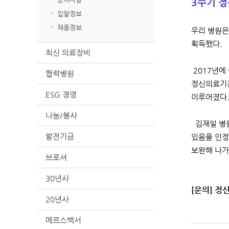
3주기 정
입찰정보
채용정보
우리 병원은
획득했다.
최신 의료장비
2017년에
협력병원
정신의료기관
ESG 경영
이루어졌다
나눔/봉사
김재일 병원
발전기금
있음을 인정
보완해 나가
브로셔
30년사
[문의] 정
20년사
메르스백서