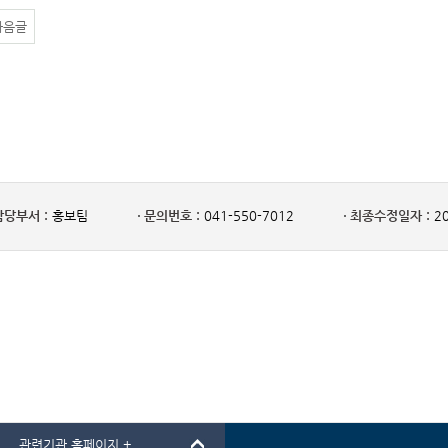
다음글
담당부서 :
홍보팀
문의번호 :
041-550-7012
최종수정일자 :
20
관련기관 홈페이지 +