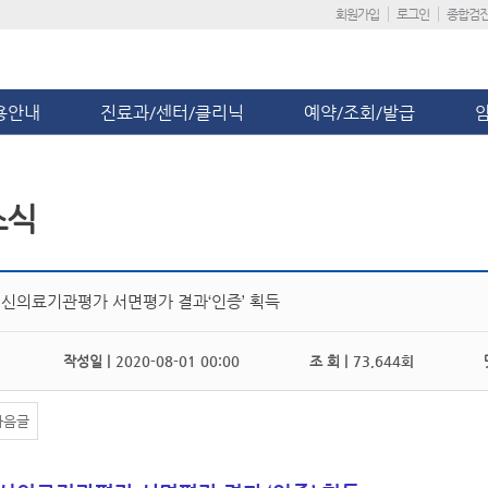
회원가입
로그인
종합검
용안내
진료과/센터/클리닉
예약/조회/발급
소식
정신의료기관평가 서면평가 결과‘인증’ 획득
작성일 |
2020-08-01 00:00
조 회 |
73,644회
댓
다음글