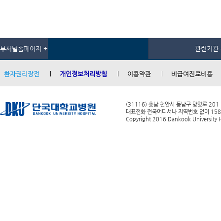
부서별홈페이지 +
관련기관 
환자권리장전
개인정보처리방침
이용약관
비급여진료비용
(31116) 충남 천안시 동남구 망향로 201
대표전화 전국어디서나 지역번호 없이 1588-0
Copyright 2016 Dankook University Ho