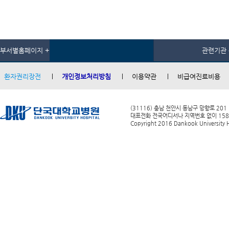
부서별홈페이지 +
관련기관 
환자권리장전
개인정보처리방침
이용약관
비급여진료비용
(31116) 충남 천안시 동남구 망향로 201
대표전화 전국어디서나 지역번호 없이 1588-0
Copyright 2016 Dankook University Ho