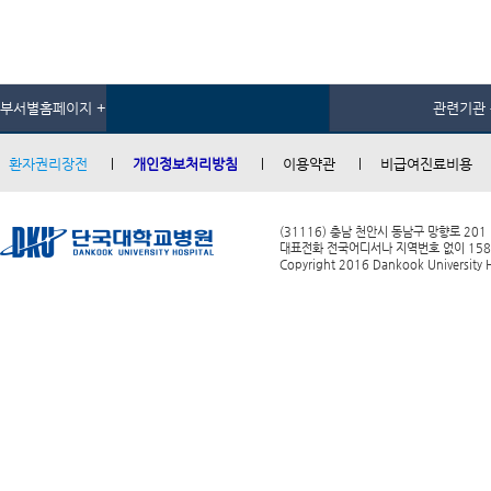
부서별홈페이지 +
관련기관 
환자권리장전
개인정보처리방침
이용약관
비급여진료비용
(31116) 충남 천안시 동남구 망향로 201
대표전화 전국어디서나 지역번호 없이 1588-0
Copyright 2016 Dankook University Ho