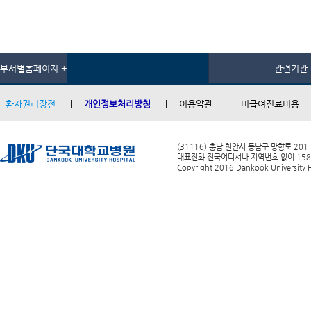
부서별홈페이지 +
관련기관 
환자권리장전
개인정보처리방침
이용약관
비급여진료비용
(31116) 충남 천안시 동남구 망향로 201
대표전화 전국어디서나 지역번호 없이 1588-0
Copyright 2016 Dankook University Ho