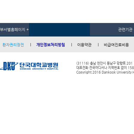
부서별홈페이지 +
관련기관 
환자권리장전
개인정보처리방침
이용약관
비급여진료비용
(31116) 충남 천안시 동남구 망향로 201
대표전화 전국어디서나 지역번호 없이 1588-0
Copyright 2016 Dankook University Ho