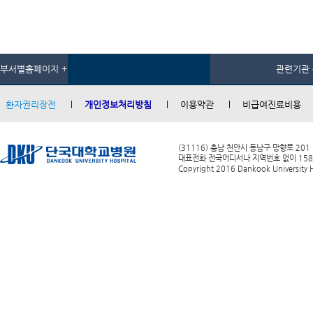
부서별홈페이지 +
관련기관 
환자권리장전
개인정보처리방침
이용약관
비급여진료비용
(31116) 충남 천안시 동남구 망향로 201
대표전화 전국어디서나 지역번호 없이 1588-0
Copyright 2016 Dankook University Ho