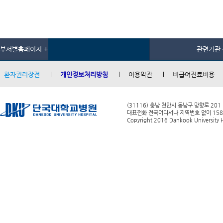
부서별홈페이지 +
관련기관 
환자권리장전
개인정보처리방침
이용약관
비급여진료비용
(31116) 충남 천안시 동남구 망향로 201
대표전화 전국어디서나 지역번호 없이 1588-0
Copyright 2016 Dankook University Ho