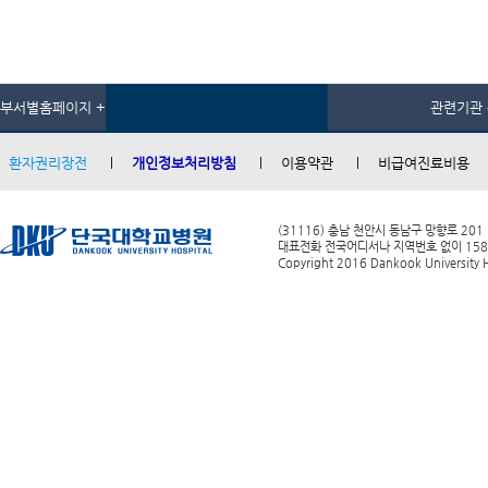
부서별홈페이지 +
관련기관 
환자권리장전
개인정보처리방침
이용약관
비급여진료비용
(31116) 충남 천안시 동남구 망향로 201
대표전화 전국어디서나 지역번호 없이 1588-0
Copyright 2016 Dankook University Ho