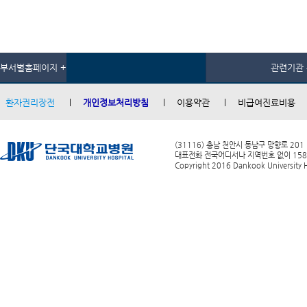
부서별홈페이지 +
관련기관 
환자권리장전
개인정보처리방침
이용약관
비급여진료비용
(31116) 충남 천안시 동남구 망향로 201
대표전화 전국어디서나 지역번호 없이 1588-0
Copyright 2016 Dankook University Ho