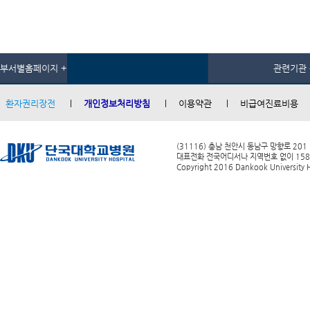
부서별홈페이지 +
관련기관 
환자권리장전
개인정보처리방침
이용약관
비급여진료비용
(31116) 충남 천안시 동남구 망향로 201
대표전화 전국어디서나 지역번호 없이 1588-0
Copyright 2016 Dankook University Ho