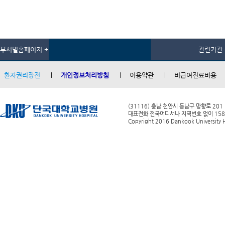
부서별홈페이지 +
관련기관 
환자권리장전
개인정보처리방침
이용약관
비급여진료비용
(31116) 충남 천안시 동남구 망향로 201
대표전화 전국어디서나 지역번호 없이 1588-0
Copyright 2016 Dankook University Ho