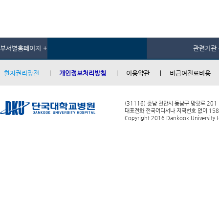
부서별홈페이지 +
관련기관 
환자권리장전
개인정보처리방침
이용약관
비급여진료비용
(31116) 충남 천안시 동남구 망향로 201
대표전화 전국어디서나 지역번호 없이 1588-0
Copyright 2016 Dankook University Ho