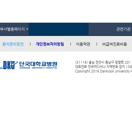
부서별홈페이지 +
관련기관 
환자권리장전
개인정보처리방침
이용약관
비급여진료비용
(31116) 충남 천안시 동남구 망향로 201
대표전화 전국어디서나 지역번호 없이 1588-0
Copyright 2016 Dankook University Ho