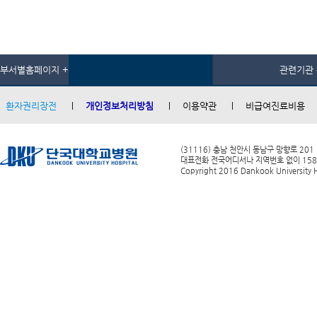
부서별홈페이지 +
관련기관 
환자권리장전
개인정보처리방침
이용약관
비급여진료비용
(31116) 충남 천안시 동남구 망향로 201
대표전화 전국어디서나 지역번호 없이 1588-0
Copyright 2016 Dankook University Ho