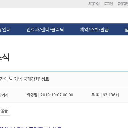
회원가입
로그인
종합검
용안내
진료과/센터/클리닉
예약/조회/발급
소식
 간의 날 기념 공개강좌’ 성료
작성일 |
2019-10-07 00:00
조 회 |
93,136회
관리자
다음글