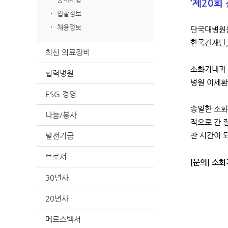
‘제20회
입찰정보
채용정보
단국대병원은
한국간재단,
최신 의료장비
소화기내과 
협력병원
병원 이세환
ESG 경영
송일한 소화
나눔/봉사
적으로 간 
발전기금
찬 시간이 
브로셔
[문의] 소화기
30년사
20년사
메르스백서