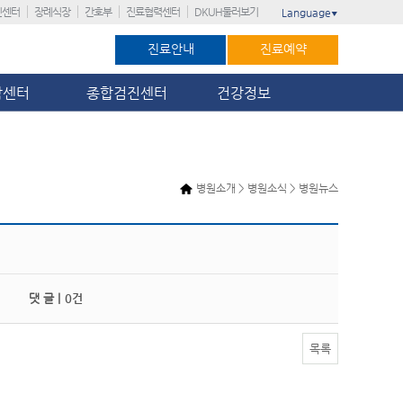
진센터
장례식장
간호부
진료협력센터
DKUH둘러보기
Language
▼
진료안내
진료예약
암센터
종합검진센터
건강정보
병원소개 > 병원소식 > 병원뉴스
댓 글 |
0건
목록