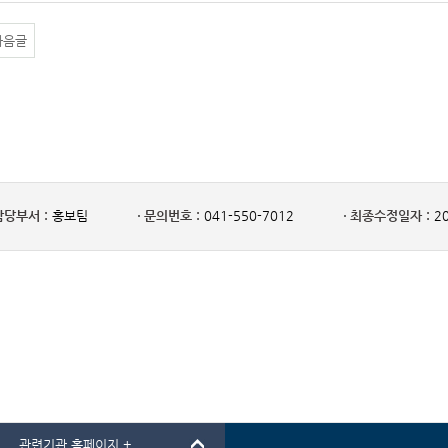
다음글
담당부서 :
홍보팀
문의번호 :
041-550-7012
최종수정일자 :
20
관련기관 홈페이지 +