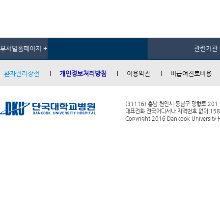
부서별홈페이지 +
관련기관 
환자권리장전
개인정보처리방침
이용약관
비급여진료비용
(31116) 충남 천안시 동남구 망향로 201
대표전화 전국어디서나 지역번호 없이 1588-0
Copyright 2016 Dankook University Ho