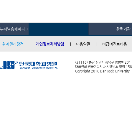
부서별홈페이지 +
관련기관 
환자권리장전
개인정보처리방침
이용약관
비급여진료비용
(31116) 충남 천안시 동남구 망향로 201
대표전화 전국어디서나 지역번호 없이 1588-0
Copyright 2016 Dankook University Ho