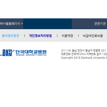
부서별홈페이지 +
관련기관 
환자권리장전
개인정보처리방침
이용약관
비급여진료비용
(31116) 충남 천안시 동남구 망향로 201
대표전화 전국어디서나 지역번호 없이 1588-0
Copyright 2016 Dankook University Ho